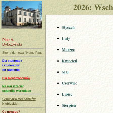
2026: Wsch
Styczeń
Luty
Piotr A.
Dybczyński
Marzec
Strona domowa / Home Page
Kwiecień
Dla studentek
i studentów/
for students
Maj
Dla nieastronomów
Czerwiec
Na warsztacie/
scientific workplace
Lipiec
Seminaria Mechaników
Niebieskich
Sierpień
Co nowego?