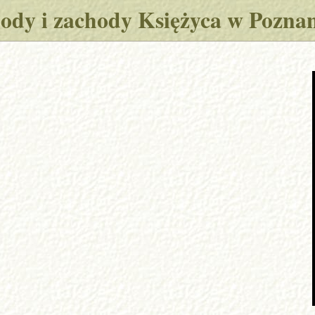
ody i zachody Księżyca w Pozna