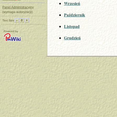
Wrzesień
Panel Administracyjny
(wymaga autoryzacji)
Październik
–
0
+
Text Size
Listopad
Powered by
Grudzień