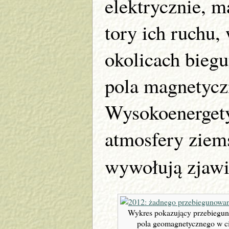
elektrycznie, m
tory ich ruchu,
okolicach biegu
pola magnetycz
Wysokoenergety
atmosfery ziem
wywołują zjaw
Wykres pokazujący przebiegu
pola geomagnetycznego w c