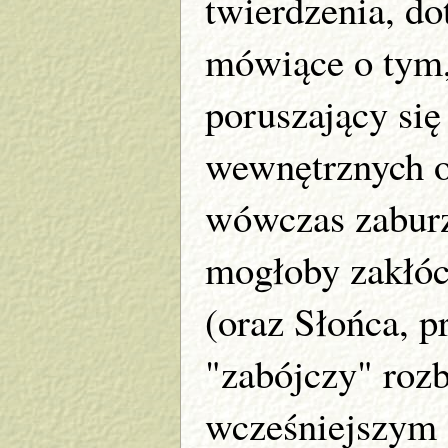
twierdzenia, do
mówiące o tym,
poruszający się
wewnętrznych o
wówczas zaburz
mogłoby zakłó
(oraz Słońca, 
"zabójczy" roz
wcześniejszym a