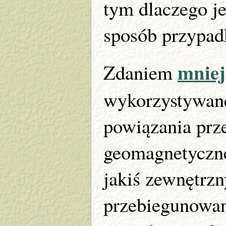
tym dlaczego j
sposób przypad
mniej
Zdaniem
wykorzystywane
powiązania prz
geomagnetyczne
jakiś zewnętrz
przebiegunowan