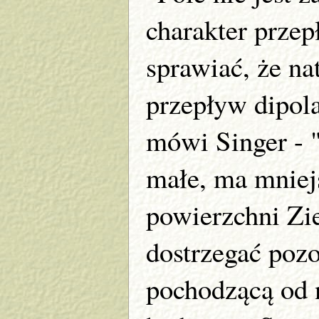
charakter prze
sprawiać, że na
przepływ dipola
mówi Singer - "
małe, ma mniejs
powierzchni Zi
dostrzegać pozo
pochodzącą od 