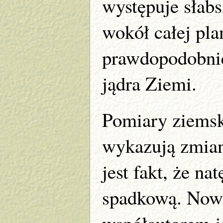
występuje słabs
wokół całej pl
prawdopodobni
jądra Ziemi.
Pomiary ziemsk
wykazują zmian
jest fakt, że na
spadkową. Nowa
współautorem j