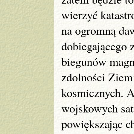
wierzyć katastr
na ogromną da
dobiegającego 
biegunów magne
zdolności Ziem
kosmicznych. 
wojskowych sate
powiększając c