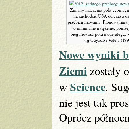
Zmiany natężenia pola geomagn
na zachodzie USA od czasu os
przebiegunowania. Pionowa linia
to minimalne natężenie, poniże
biegunowość pola może ulegać
wg Guyodo i Valeta (199
Nowe wyniki b
Ziemi
zostały 
Science
w
. Sug
nie jest tak pro
Oprócz północn