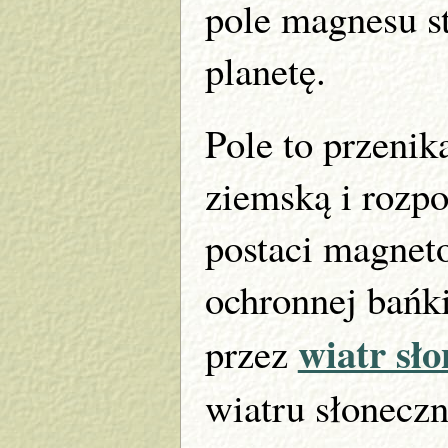
pole magnesu st
planetę.
Pole to przenik
ziemską i rozpo
postaci magnet
ochronnej bańk
wiatr sł
przez
wiatru słonecz