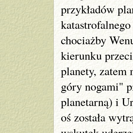
przykładów plan
katastrofalneg
chociażby Wenu
kierunku przec
planety, zatem 
góry nogami" pr
planetarną) i U
oś została wytr
wskutek uderzen