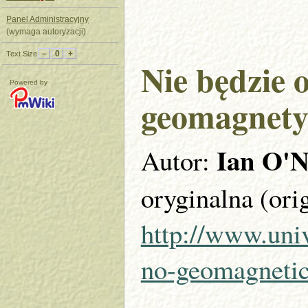
Panel Administracyjny
(wymaga autoryzacji)
–
0
+
Text Size
Nie będzie
Powered by
geomagnety
Ian O'N
Autor:
oryginalna (orig
http://www.uni
no-geomagnetic