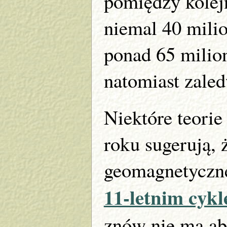
pomiędzy kolej
niemal 40 mili
ponad 65 milion
natomiast zaledw
Niektóre teori
roku sugerują, 
geomagnetyczne
11-letnim cykl
znów nie ma ab