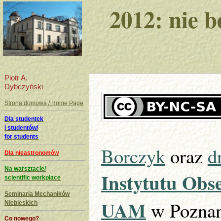
2012: nie 
Piotr A.
Dybczyński
Strona domowa / Home Page
Dla studentek
i studentów/
for students
Borczyk
oraz
d
Dla nieastronomów
Na warsztacie/
Instytutu Obs
scientific workplace
Seminaria Mechaników
UAM
w Poznan
Niebieskich
Co nowego?