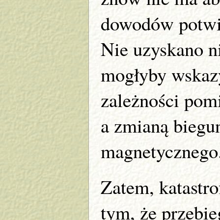
dowodów potwie
Nie uzyskano n
mogłyby wskazy
zależności pom
a zmianą biegu
magnetycznego
Zatem, katastro
tym, że przebi