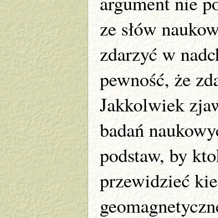
argument nie po
ze słów naukow
zdarzyć w nadc
pewność, że zdar
Jakkolwiek zja
badań naukowyc
podstaw, by kt
przewidzieć ki
geomagnetyczne