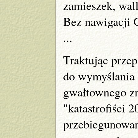
zamieszek, walk
Bez nawigacji 
...
Traktując prze
do wymyślania 
gwałtownego zni
"katastrofiści 2
przebiegunowa