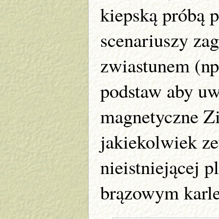
kiepską próbą p
scenariuszy za
zwiastunem (np
podstaw aby uwa
magnetyczne Z
jakiekolwiek ze
nieistniejącej p
brązowym karle