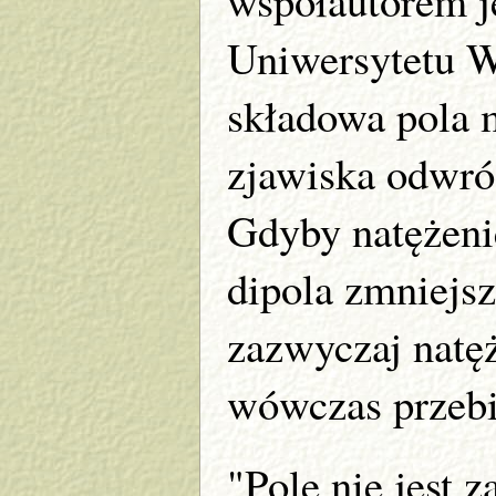
Uniwersytetu Wi
składowa pola 
zjawiska odwró
Gdyby natężeni
dipola zmniejsz
zazwyczaj natę
wówczas przebi
"Pole nie jest z