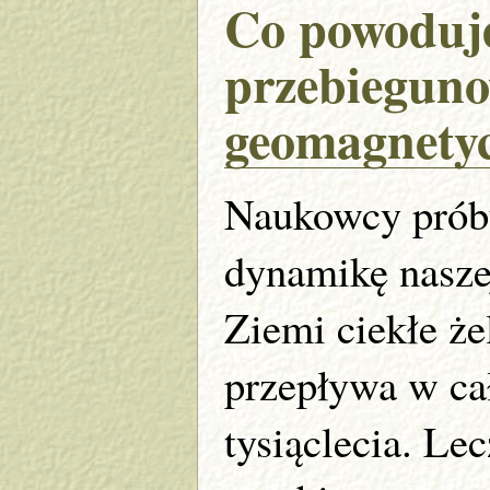
Co powoduj
przebiegun
geomagnety
Naukowcy prób
dynamikę naszej
Ziemi ciekłe że
przepływa w ca
tysiąclecia. Le