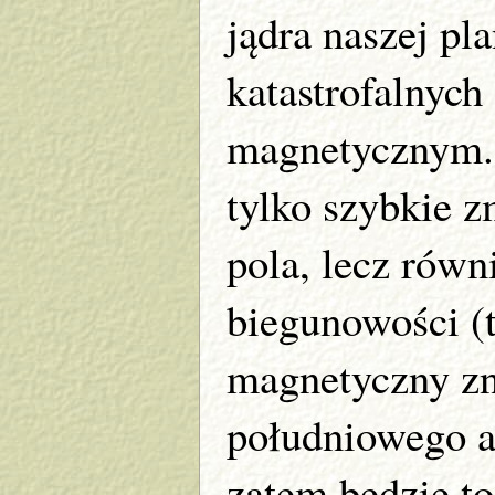
jądra naszej pl
katastrofalnyc
magnetycznym.
tylko szybkie z
pola, lecz równ
biegunowości (
magnetyczny zn
południowego a
zatem będzie to