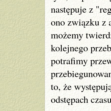
następuje z "re
ono związku z 
możemy twierdz
kolejnego prze
potrafimy prze
przebiegunowan
to, że występu
odstępach czasu