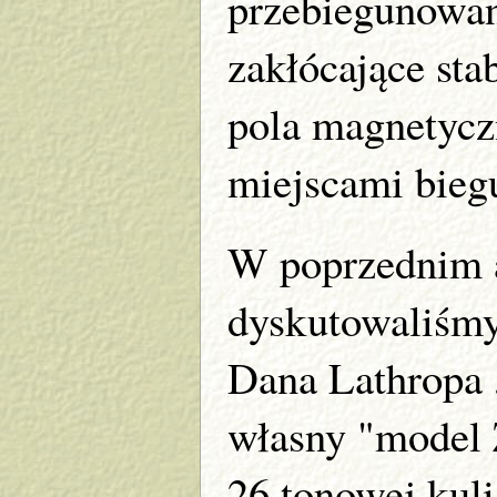
przebiegunowan
zakłócające sta
pola magnetycz
miejscami bie
W poprzednim a
dyskutowaliśmy
Dana Lathropa ,
własny "model 
26 tonowej kuli