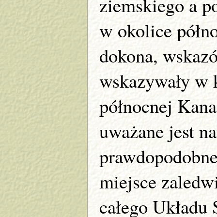
ziemskiego a p
w okolice półno
dokona, wskaz
wskazywały w k
północnej Kan
uważane jest na
prawdopodobne 
miejsce zaledwi
całego Układu 